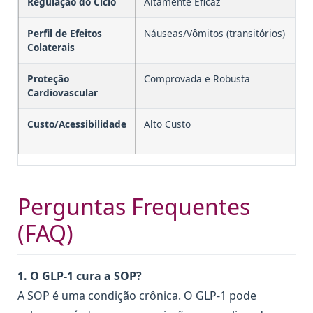
Regulação do Ciclo
Altamente Eficaz
Ef
Perfil de Efeitos
Náuseas/Vômitos (transitórios)
D
Colaterais
gá
Proteção
Comprovada e Robusta
S
Cardiovascular
p
Custo/Acessibilidade
Alto Custo
B
S
Perguntas Frequentes
(FAQ)
1. O GLP-1 cura a SOP?
A SOP é uma condição crônica. O GLP-1 pode