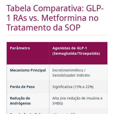
Tabela Comparativa: GLP-
1 RAs vs. Metformina no
Tratamento da SOP
Parâmetro
Agonistas de GLP-1
M
(Semaglutida/Tirzepatida)
(
C
Mecanismo Principal
Incretinomimético /
Se
Sensibilizador Indireto
In
Perda de Peso
Significativa (15% a 22%)
M
Redução de
Alta (via redução de insulina e
M
Andrógenos
SHBG)