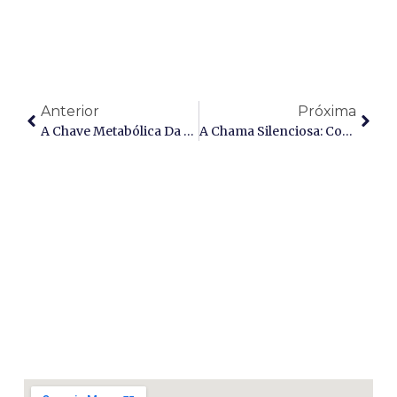
Anterior
Próxima
A Chave Metabólica Da Saúde Feminina: O Papel Dos Agonistas De GLP-1 Na SOP E Resistência À Insulina
A Chama Silenciosa: Como Os Agonistas De GLP-1 Combatem A Inflamação Crônica E Reescrevem O Código Da Longevidade