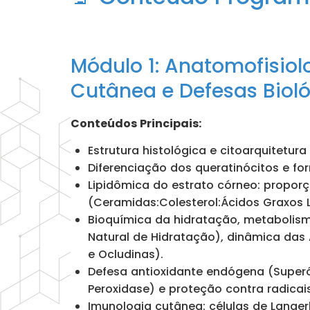
Módulo 1: Anatomofisiol
Cutânea e Defesas Biol
Conteúdos Principais:
Estrutura histológica e citoarquitetu
Diferenciação dos queratinócitos e fo
Lipidômica do estrato córneo: proporç
(Ceramidas:Colesterol:Ácidos Graxos L
Bioquímica da hidratação, metabolism
Natural de Hidratação), dinâmica das
e Ocludinas).
Defesa antioxidante endógena (Superó
Peroxidase) e proteção contra radicais
Imunologia cutânea: células de Langer