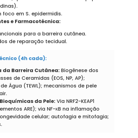
dinas).
foco em S. epidermidis.
ntes e Farmacotécnica:
ncionais para a barreira cutânea.
os de reparação tecidual.
écnico (4h cada):
a da Barreira Cutânea:
Biogênese dos
sses de Ceramidas (EOS, NP, AP);
 de Água (TEWL); mecanismos de pele
ir.
 Bioquímicas da Pele:
Via NRF2-KEAP1
elementos ARE); via NF-κB na inflamação
 longevidade celular; autofagia e mitofagia;
.