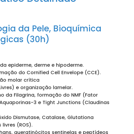
ogia da Pele, Bioquímica
ógicas (30h)
ra da epiderme, derme e hipoderme.
rmação do Cornified Cell Envelope (CCE).
ão molar crítica
ivres) e organização lamelar.
o da Filagrina, formação do NMF (Fator
 Aquaporinas-3 e Tight Junctions (Claudinas
xido Dismutase, Catalase, Glutationa
 livres (ROS).
hans, queratinócitos sentinelas e peptídeos