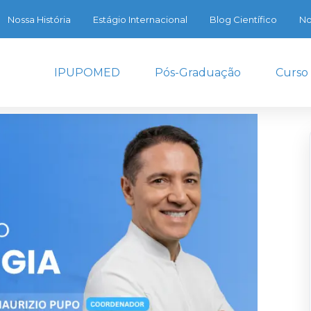
Nossa História
Estágio Internacional
Blog Científico
No
IPUPOMED
Pós-Graduação
Curso