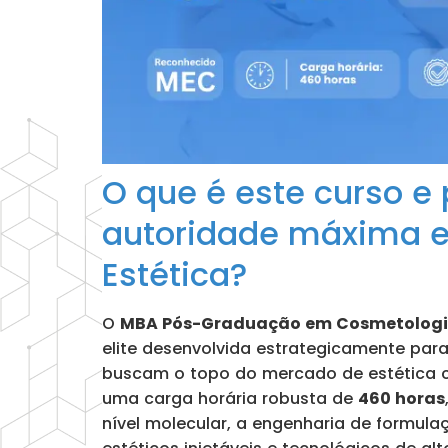
O que é este curso e 
autoridade máxima 
Estética?
O
MBA Pós-Graduação em Cosmetologia
elite desenvolvida estrategicamente para
buscam o topo do mercado de estética c
uma carga horária robusta de
460 horas
nível molecular, a engenharia de formula