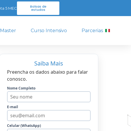
Bolsas de
ta 5 MEC
estudos
 Master
Curso Intensivo
Parcerias
Saiba Mais
Preencha os dados abaixo para falar
conosco.
Nome Completo
E-mail
Celular (WhatsApp)