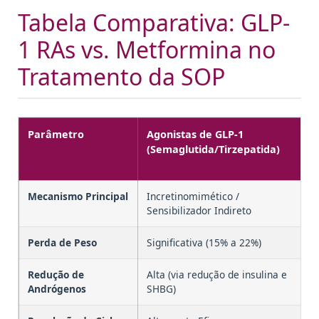
Tabela Comparativa: GLP-
1 RAs vs. Metformina no
Tratamento da SOP
Parâmetro
Agonistas de GLP-1
M
(Semaglutida/Tirzepatida)
(
C
Mecanismo Principal
Incretinomimético /
Se
Sensibilizador Indireto
In
Perda de Peso
Significativa (15% a 22%)
M
Redução de
Alta (via redução de insulina e
M
Andrógenos
SHBG)