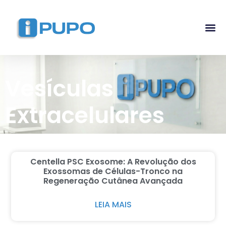
Pós-G
Curso Ma
Curso I
Vesículas
Extracelulares
Centella PSC Exosome: A Revolução dos
Exossomas de Células-Tronco na
Regeneração Cutânea Avançada
LEIA MAIS