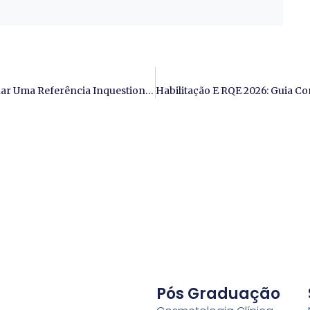
Marketing De Autoridade Científica: Como Se Tornar Uma Referência Inquestionável Em Saúde Estética Em 2026
Pós Graduação