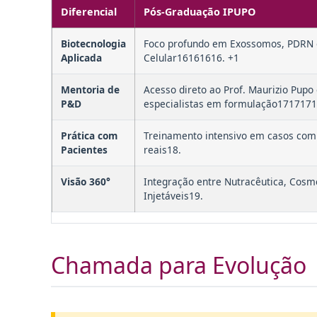
Diferencial
Pós-Graduação IPUPO
Biotecnologia
Foco profundo em Exossomos, PDRN e
Aplicada
Celular16161616. +1
Mentoria de
Acesso direto ao Prof. Maurizio Pupo
P&D
especialistas em formulação1717171
Prática com
Treinamento intensivo em casos com
Pacientes
reais18.
Visão 360°
Integração entre Nutracêutica, Cosm
Injetáveis19.
Chamada para Evolução