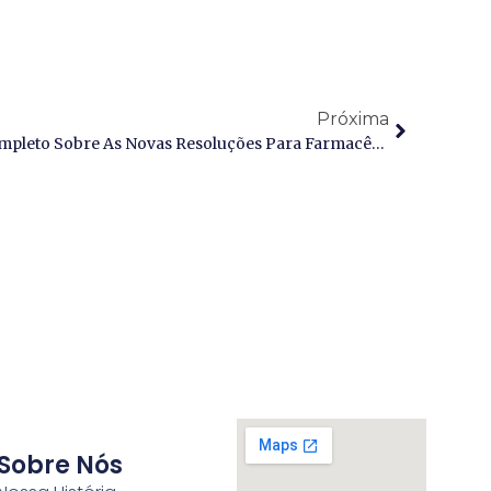
Próxima
Habilitação E RQE 2026: Guia Completo Sobre As Novas Resoluções Para Farmacêuticos, Biomédicos E Enfermeiros Estetas
Sobre Nós