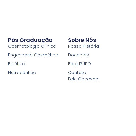
Pós Graduação
Sobre Nós
Cosmetologia Clínica
Nossa História
Engenharia Cosmética
Docentes
Estética
Blog IPUPO
Nutracêutica
Contato
Fale Conosco
Email:
Contato@ipupo.com.br
CNPJ: 24.874.961/0001-93
Reconhecido pelo
NOTA 5 MEC
MEC
Quando chancelado pela UNIFATELOS