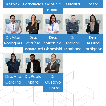
Kerniski
Fernandes
Gabriela
Oliveira
Costa
Bessa
Dr.
Vitor
Dra.
Dra.
Dr.
Dra.
Rodrigues
Patrícia
Verônica
Marcos
Jessica
Brassolati
Chomiski
Machado
Bordignon
Dra. Ana
Dr. Pablo
Dr.
Carolina
Mafra
Gustavo
Guerra