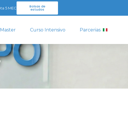
Bolsas de
ta 5 MEC
estudos
 Master
Curso Intensivo
Parcerias
r