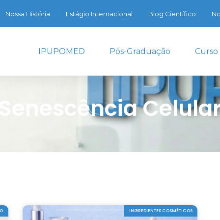
Nossa História
Estágio Internacional
Blog Científico
No
IPUPOMED
Pós-Graduação
Curso
Senescência Celula
ÇO
INGREDIENTES COSMÉTICOS