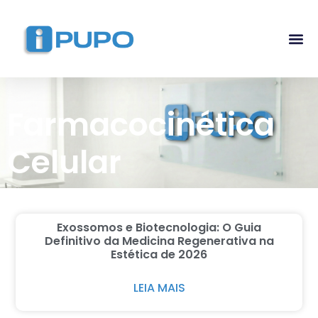
Pós-G
Curso Ma
Curso I
Farmacocinética
Celular
Exossomos e Biotecnologia: O Guia
Definitivo da Medicina Regenerativa na
Estética de 2026
LEIA MAIS