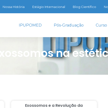
Nossa História
Estágio Internacional
Blog Científico
No
IPUPOMED
Pós-Graduação
Curso
xossomos na estéti
Exossomos e a Revolução da