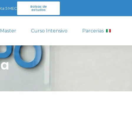
Bolsas de
ta 5 MEC
estudos
 Master
Curso Intensivo
Parcerias
ca