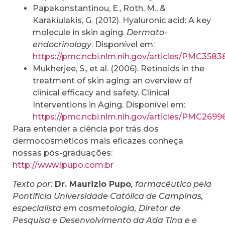
Papakonstantinou, E., Roth, M., &
Karakiulakis, G. (2012). Hyaluronic acid: A key
molecule in skin aging.
Dermato-
endocrinology
. Disponível em:
https://pmc.ncbi.nlm.nih.gov/articles/PMC3583
Mukherjee, S., et al. (2006). Retinoids in the
treatment of skin aging: an overview of
clinical efficacy and safety. Clinical
Interventions in Aging. Disponível em:
https://pmc.ncbi.nlm.nih.gov/articles/PMC2699
Para entender a ciência por trás dos
dermocosméticos mais eficazes conheça
nossas pós-graduações:
http://www.ipupo.com.br
Texto por:
Dr. Maurizio Pupo
, farmacêutico pela
Pontifícia Universidade Católica de Campinas,
especialista em cosmetologia, Diretor de
Pesquisa e Desenvolvimento da Ada Tina e e