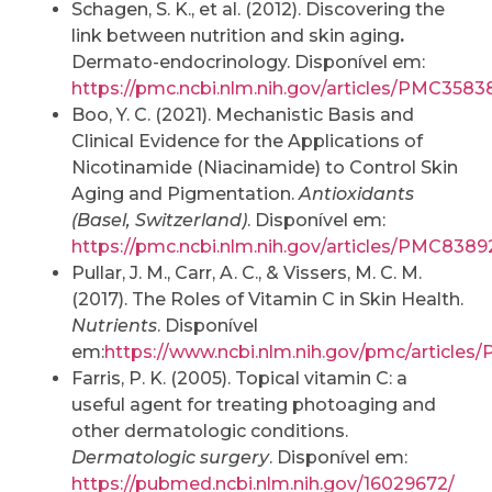
Schagen, S. K., et al. (2012). Discovering the
link between nutrition and skin aging
.
Dermato-endocrinology. Disponível em:
https://pmc.ncbi.nlm.nih.gov/articles/PMC3583
Boo, Y. C. (2021). Mechanistic Basis and
Clinical Evidence for the Applications of
Nicotinamide (Niacinamide) to Control Skin
Aging and Pigmentation.
Antioxidants
(Basel, Switzerland)
. Disponível em:
https://pmc.ncbi.nlm.nih.gov/articles/PMC8389
Pullar, J. M., Carr, A. C., & Vissers, M. C. M.
(2017). The Roles of Vitamin C in Skin Health.
Nutrients
. Disponível
em:
https://www.ncbi.nlm.nih.gov/pmc/article
Farris, P. K. (2005). Topical vitamin C: a
useful agent for treating photoaging and
other dermatologic conditions.
Dermatologic surgery
. Disponível em:
https://pubmed.ncbi.nlm.nih.gov/16029672/