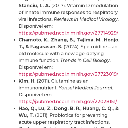
Stanciu, L. A.
(2017). Vitamin D modulation
of innate immune responses to respiratory
viral infections.
Reviews in Medical Virology
.
Disponível em:
https://pubmed.ncbi.nlm.nih.gov/27714929/
Chamoto, K., Zhang, B., Tajima, M., Honjo,
T., & Fagarasan, S.
(2024). Spermidine – an
old molecule with a new age-defying
immune function.
Trends in Cell Biology
.
Disponível em:
https://pubmed.ncbi.nlm.nih.gov/37723019/
Kim, H.
(2011). Glutamine as an
immunonutrient.
Yonsei Medical Journal
.
Disponível em:
https://pubmed.ncbi.nlm.nih.gov/22028151/
Hao, Q., Lu, Z., Dong, B. R., Huang, C. Q., &
Wu, T.
(2011). Probiotics for preventing
acute upper respiratory tract infections.