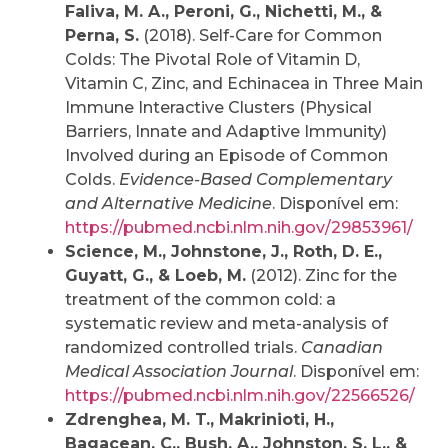
Faliva, M. A., Peroni, G., Nichetti, M., &
Perna, S.
(2018). Self-Care for Common
Colds: The Pivotal Role of Vitamin D,
Vitamin C, Zinc, and Echinacea in Three Main
Immune Interactive Clusters (Physical
Barriers, Innate and Adaptive Immunity)
Involved during an Episode of Common
Colds.
Evidence-Based Complementary
and Alternative Medicine
. Disponível em:
https://pubmed.ncbi.nlm.nih.gov/29853961/
Science, M., Johnstone, J., Roth, D. E.,
Guyatt, G., & Loeb, M.
(2012). Zinc for the
treatment of the common cold: a
systematic review and meta-analysis of
randomized controlled trials.
Canadian
Medical Association Journal
. Disponível em:
https://pubmed.ncbi.nlm.nih.gov/22566526/
Zdrenghea, M. T., Makrinioti, H.,
Bagacean, C., Bush, A., Johnston, S. L., &