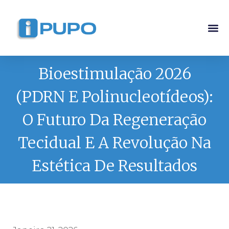
Pós-G
Curso Ma
Curso I
Bioestimulação 2026
(PDRN E Polinucleotídeos):
O Futuro Da Regeneração
Tecidual E A Revolução Na
Estética De Resultados