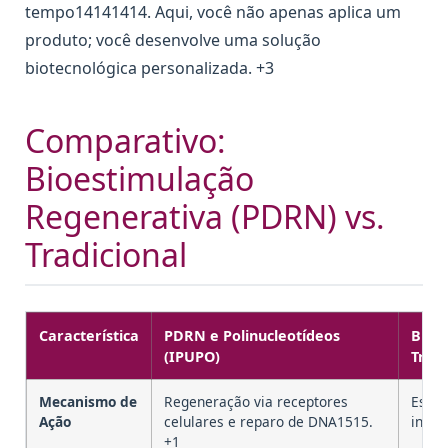
tempo14141414. Aqui, você não apenas aplica um
produto; você desenvolve uma solução
biotecnológica personalizada. +3
Comparativo:
Bioestimulação
Regenerativa (PDRN) vs.
Tradicional
Característica
PDRN e Polinucleotídeos
Bioe
(IPUPO)
Trad
Mecanismo de
Regeneração via receptores
Estím
Ação
celulares e reparo de DNA1515.
infla
+1