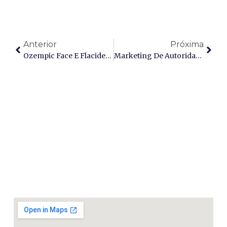
Anterior
Próxima
Ozempic Face E Flacidez: Como Tratar A Perda De Sustentação Dérmica E O Envelhecimento Cutâneo Precoce
Marketing De Autoridade Científica: Como Se Tornar Uma Referência Inquestionável Em Saúde Estética Em 2026