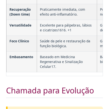
Recuperação
Praticamente imediata, com
Pode 
(Down time)
efeito anti-inflamatório.
nódul
Versatilidade
Excelente para pálpebras, lábios
Geral
e cicatrizes1616. +1
de ma
Foco Clínico
Saúde da pele e restauração da
Ganho
função biológica.
mecâ
Embasamento
Baseado em Medicina
Base
Regenerativa e Sinalização
bioes
Celular17.
Chamada para Evolução