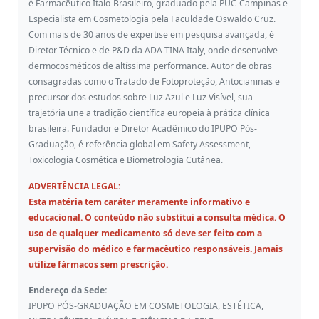
é Farmacêutico Ítalo-Brasileiro, graduado pela PUC-Campinas e
Especialista em Cosmetologia pela Faculdade Oswaldo Cruz.
Com mais de 30 anos de expertise em pesquisa avançada, é
Diretor Técnico e de P&D da ADA TINA Italy, onde desenvolve
dermocosméticos de altíssima performance. Autor de obras
consagradas como o Tratado de Fotoproteção, Antocianinas e
precursor dos estudos sobre Luz Azul e Luz Visível, sua
trajetória une a tradição científica europeia à prática clínica
brasileira. Fundador e Diretor Acadêmico do IPUPO Pós-
Graduação, é referência global em Safety Assessment,
Toxicologia Cosmética e Biometrologia Cutânea.
ADVERTÊNCIA LEGAL:
Esta matéria tem caráter meramente informativo e
educacional. O conteúdo não substitui a consulta médica. O
uso de qualquer medicamento só deve ser feito com a
supervisão do médico e farmacêutico responsáveis. Jamais
utilize fármacos sem prescrição.
Endereço da Sede:
IPUPO PÓS-GRADUAÇÃO EM COSMETOLOGIA, ESTÉTICA,