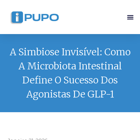
Pós-G
Curso Ma
Curso I
A Simbiose Invisível: Como
A Microbiota Intestinal
Define O Sucesso Dos
Agonistas De GLP-1