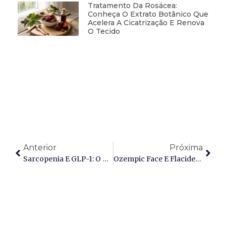
Tratamento Da Rosácea:
Conheça O Extrato Botânico Que
Acelera A Cicatrização E Renova
O Tecido
Anterior
Próxima
Sarcopenia E GLP-1: O Guia Definitivo Para O Emagrecimento De Alta Performance Com Preservação Da Massa Muscular
Ozempic Face E Flacidez: Como Tratar A Perda De Sustentação Dérmica E O Envelhecimento Cutâneo Precoce