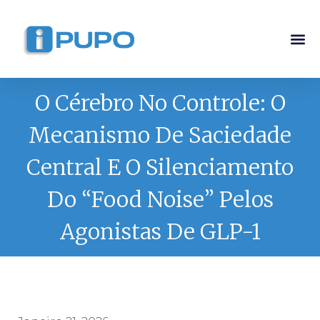
Pós-G
Curso Ma
Curso I
O Cérebro No Controle: O
Mecanismo De Saciedade
Central E O Silenciamento
Do “Food Noise” Pelos
Agonistas De GLP-1