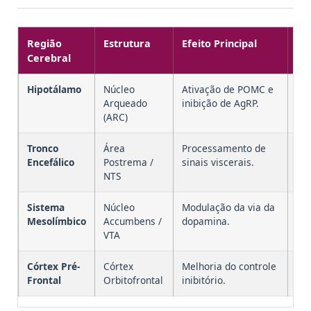
Região
Estrutura
Efeito Principal
Im
Cerebral
Hipotálamo
Núcleo
Ativação de POMC e
Re
Arqueado
inibição de AgRP.
au
(ARC)
Tronco
Área
Processamento de
Ple
Encefálico
Postrema /
sinais viscerais.
mo
NTS
Sistema
Núcleo
Modulação da via da
Re
Mesolímbico
Accumbens /
dopamina.
doc
VTA
Córtex Pré-
Córtex
Melhoria do controle
Ma
Frontal
Orbitofrontal
inibitório.
man