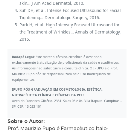
skin… J Am Acad Dermatol, 2010.
Suh DH, et al. Intense Focused Ultrasound for Facial
Tightening… Dermatologic Surgery, 2016.
Park H, et al. High-Intensity Focused Ultrasound for
the Treatment of Wrinkles… Annals of Dermatology,
2015.
Rodapé Legal:
Este material técnico-científico é destinado
exclusivamente à atualização de profissionais da saúde e acadêmicos.
As informações não substituem a consulta clínica. O IPUPO e o Prof.
Maurizio Pupo não se responsabilizam pelo uso inadequado de
equipamentos.
IPUPO PÓS-GRADUAÇÃO EM COSMETOLOGIA, ESTÉTICA,
NUTRACÊUTICA CLÍNICA E CIÊNCIAS DA PELE.
Avenida Francisco Glicério, 2331. Salas 03 e 04, Vila Itapura. Campinas –
SP. CEP: 13.023-101
Sobre o Autor:
Prof. Maurizio Pupo é Farmacêutico Ítalo-