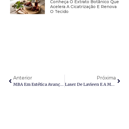
Conheça O Extrato Botânico Que
Acelera A Cicatrização E Renova
O Tecido
Anterior
Próxima
MBA Em Estética Avançada IPUPO: O Guia Definitivo Para Tecnólogos Que Buscam A Elite Do Mercado
Laser De Lavieen E A Modulação Térmica Da Epiderme: Ciência Da Fototermólise Seletiva E Indicações Clínicas Avançadas