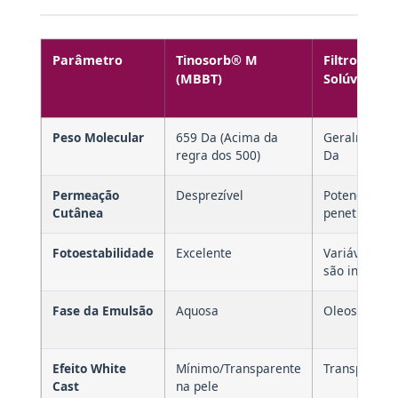
Parâmetro
Tinosorb® M
Filtro Orgâ
(MBBT)
Solúvel (Pa
Peso Molecular
659 Da (Acima da
Geralmente 
regra dos 500)
Da
Permeação
Desprezível
Potencial de
Cutânea
penetração 
Fotoestabilidade
Excelente
Variável (Mu
são instáveis
Fase da Emulsão
Aquosa
Oleosa
Efeito White
Mínimo/Transparente
Transparent
Cast
na pele