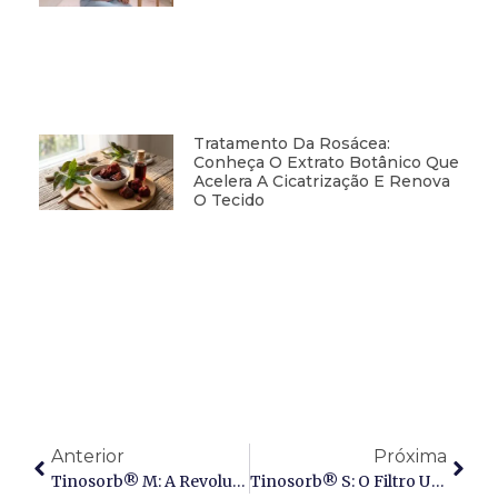
Tratamento Da Rosácea:
Conheça O Extrato Botânico Que
Acelera A Cicatrização E Renova
O Tecido
Anterior
Próxima
Tinosorb® M: A Revolução Na Proteção UVA-1 Longo E Sua Importância Crucial No Tratamento Do Melasma
Tinosorb® S: O Filtro UV De Amplo Espectro Definitivo Para Proteção Fotoestável