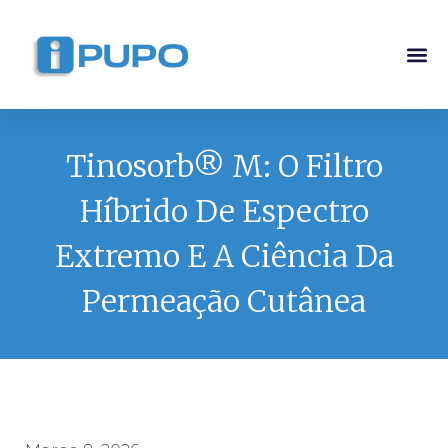
Pós-G
Curso Ma
Curso I
Tinosorb® M: O Filtro
Híbrido De Espectro
Extremo E A Ciência Da
Permeação Cutânea