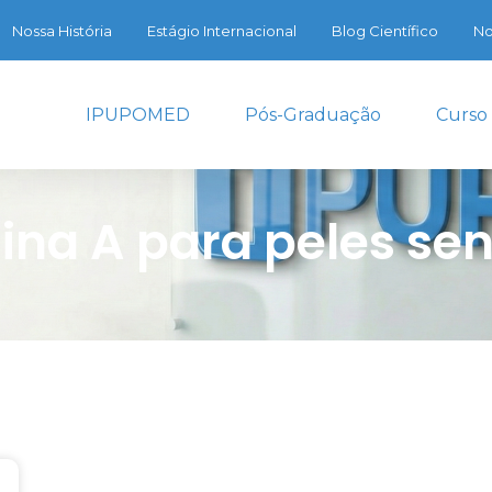
Nossa História
Estágio Internacional
Blog Científico
No
IPUPOMED
Pós-Graduação
Curso
ina A para peles sen