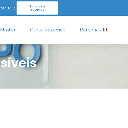
Bolsas de
ta 5 MEC
estudos
 Master
Curso Intensivo
Parcerias
síveis