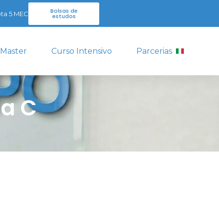
Bolsas de
ta 5 MEC
estudos
 Master
Curso Intensivo
Parcerias
na C