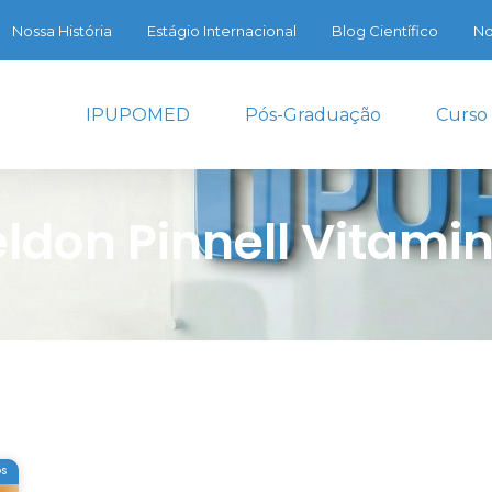
Nossa História
Estágio Internacional
Blog Científico
No
IPUPOMED
Pós-Graduação
Curso
ldon Pinnell Vitami
OS