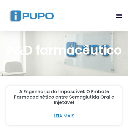
Pós-G
Curso Ma
Curso I
P&D farmacêutico
A Engenharia do Impossível: O Embate
Farmacocinético entre Semaglutida Oral e
Injetável
LEIA MAIS