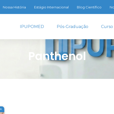
Nossa História
Estágio Internacional
Blog Científico
No
IPUPOMED
Pós-Graduação
Curso
Panthenol
OS