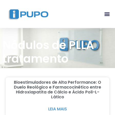
Pós-G
Curso Ma
Curso I
Nódulos de PLLA
tratamento
Bioestimuladores de Alta Performance: O
Duelo Reológico e Farmacocinético entre
Hidroxiapatita de Cálcio e Ácido Poli-L-
Lático
LEIA MAIS