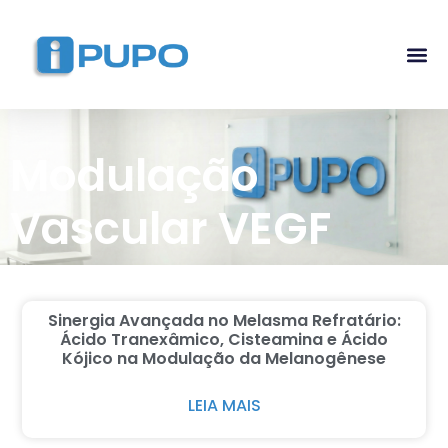
Pós-G
Curso Ma
Curso I
Modulação
Vascular VEGF
Sinergia Avançada no Melasma Refratário:
Ácido Tranexâmico, Cisteamina e Ácido
Kójico na Modulação da Melanogênese
LEIA MAIS