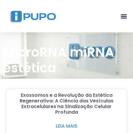
Pós-G
Curso Ma
Curso I
MicroRNA miRNA
estética
Exossomos e a Revolução da Estética
Regenerativa: A Ciência das Vesículas
Extracelulares na Sinalização Celular
Profunda
LEIA MAIS