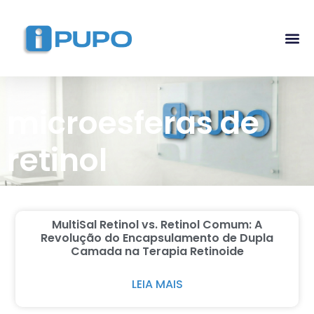
Pós-G
Curso Ma
Curso I
microesferas de
retinol
MultiSal Retinol vs. Retinol Comum: A
Revolução do Encapsulamento de Dupla
Camada na Terapia Retinoide
LEIA MAIS