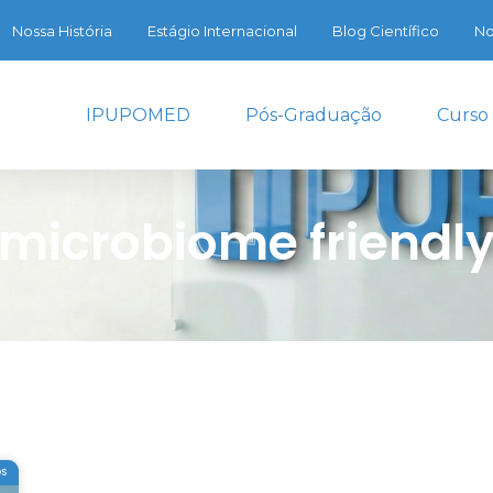
Nossa História
Estágio Internacional
Blog Científico
No
IPUPOMED
Pós-Graduação
Curso
microbiome friendl
OS