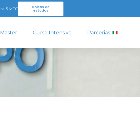
Bolsas de
ta 5 MEC
estudos
 Master
Curso Intensivo
Parcerias
y