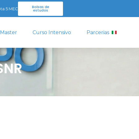
Bolsas de
ta 5 MEC
estudos
 Master
Curso Intensivo
Parcerias
 SNR