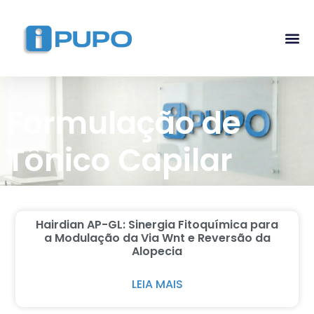
Pós-G
Curso Ma
Curso I
Formulação de
Tônico Capilar
Hairdian AP-GL: Sinergia Fitoquímica para
a Modulação da Via Wnt e Reversão da
Alopecia
LEIA MAIS