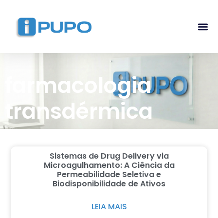
Pós-G
Curso Ma
Curso I
farmacologia
transdérmica
Sistemas de Drug Delivery via
Microagulhamento: A Ciência da
Permeabilidade Seletiva e
Biodisponibilidade de Ativos
LEIA MAIS