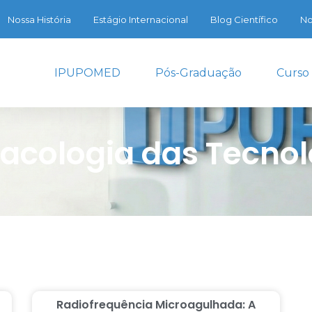
Nossa História
Estágio Internacional
Blog Científico
No
IPUPOMED
Pós-Graduação
Curso
acologia das Tecnol
Radiofrequência Microagulhada: A