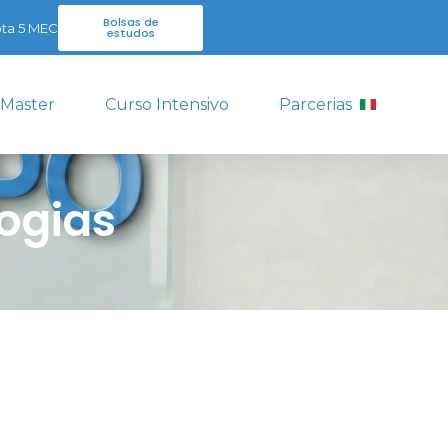
Bolsas de
ta 5 MEC
estudos
 Master
Curso Intensivo
Parcerias
ogias