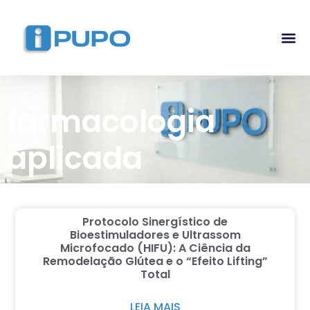
Pós-G
Curso Ma
Curso I
farmacologia
aplicada
Protocolo Sinergístico de
Bioestimuladores e Ultrassom
Microfocado (HIFU): A Ciência da
Remodelação Glútea e o “Efeito Lifting”
Total
LEIA MAIS