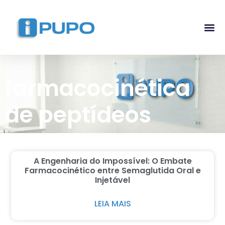
Pós-G
Curso Ma
Curso I
farmacocinética
de peptídeos
A Engenharia do Impossível: O Embate
Farmacocinético entre Semaglutida Oral e
Injetável
LEIA MAIS