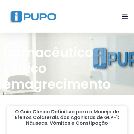
Pós-G
Curso Ma
Curso I
farmacêutico
clínico
emagrecimento
O Guia Clínico Definitivo para o Manejo de
Efeitos Colaterais dos Agonistas de GLP-1:
Náuseas, Vômitos e Constipação