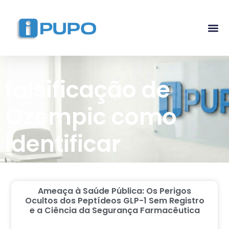
Pós-G
Curso Ma
Curso I
falsificação de
Ozempic como
identificar
Ameaça à Saúde Pública: Os Perigos
Ocultos dos Peptídeos GLP-1 Sem Registro
e a Ciência da Segurança Farmacêutica