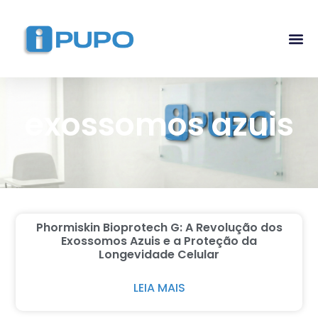
Pós-G
Curso Ma
Curso I
exossomos azuis
Phormiskin Bioprotech G: A Revolução dos
Exossomos Azuis e a Proteção da
Longevidade Celular
LEIA MAIS