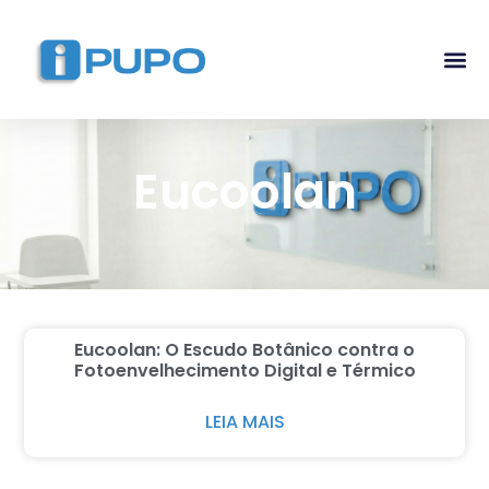
Pós-G
Curso Ma
Curso I
Eucoolan
Eucoolan: O Escudo Botânico contra o
Fotoenvelhecimento Digital e Térmico
LEIA MAIS