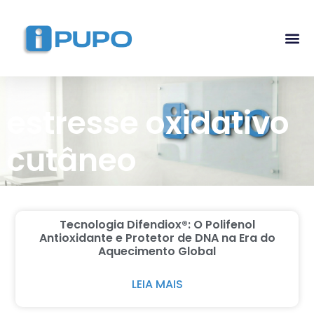
Pós-G
Curso Ma
Curso I
estresse oxidativo
cutâneo
Tecnologia Difendiox®: O Polifenol
Antioxidante e Protetor de DNA na Era do
Aquecimento Global
LEIA MAIS