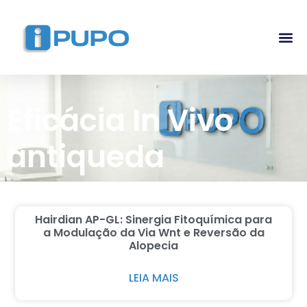
Pós-G
Curso Ma
Curso I
Eficácia In Vivo
antiqueda
Hairdian AP-GL: Sinergia Fitoquímica para
a Modulação da Via Wnt e Reversão da
Alopecia
LEIA MAIS