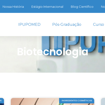
Nossa História
Estágio Internacional
Blog Científico
No
IPUPOMED
Pós-Graduação
Curso
Biotecnologia
OS
INGREDIENTES COSMÉTICOS