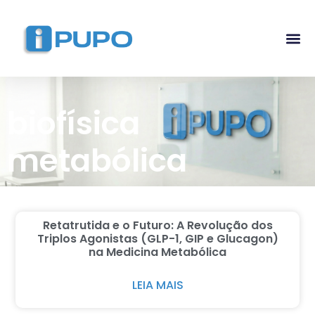
Pós-G
Curso Ma
Curso I
biofísica
metabólica
Retatrutida e o Futuro: A Revolução dos
Triplos Agonistas (GLP-1, GIP e Glucagon)
na Medicina Metabólica
LEIA MAIS