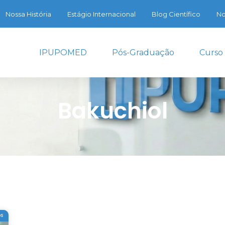
Nossa História
Estágio Internacional
Blog Científico
No
IPUPOMED
Pós-Graduação
Curso
Bakuchiol
OS