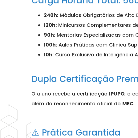
Carga Horária Total: 56
240h:
Módulos Obrigatórios de Alta 
120h:
Minicursos Complementares de
90h:
Mentorias Especializadas com 
100h:
Aulas Práticas com Clinica Sup
10h:
Curso Exclusivo de Inteligência Ar
Dupla Certificação Pre
O aluno recebe a certificação
IPUPO
, o c
além do reconhecimento oficial do
MEC
.
⚠️ Prática Garantida