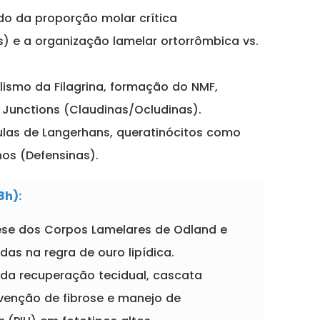
do da proporção molar crítica
) e a organização lamelar ortorrômbica vs.
ismo da Filagrina, formação do NMF,
 Junctions (Claudinas/Ocludinas).
ulas de Langerhans, queratinócitos como
nos (Defensinas).
8h):
se dos Corpos Lamelares de Odland e
das na regra de ouro lipídica.
 da recuperação tecidual, cascata
evenção de fibrose e manejo de