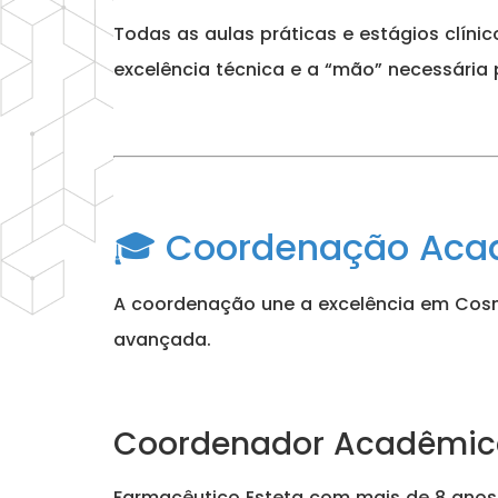
Todas as aulas práticas e estágios clíni
excelência técnica e a “mão” necessária 
🎓 Coordenação Acad
A coordenação une a excelência em Cosme
avançada.
Coordenador Acadêmico:
Farmacêutico Esteta com mais de 8 anos d