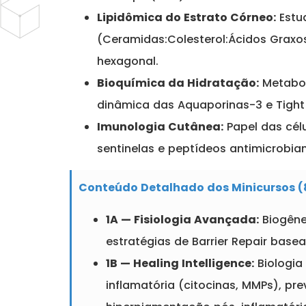
Lipidômica do Estrato Córneo:
Estu
(Ceramidas:Colesterol:Ácidos Graxos
hexagonal.
Bioquímica da Hidratação:
Metabol
dinâmica das Aquaporinas-3 e Tight
Imunologia Cutânea:
Papel das cél
sentinelas e peptídeos antimicrobia
Conteúdo Detalhado dos Minicursos (
1A — Fisiologia Avançada:
Biogêne
estratégias de Barrier Repair basea
1B — Healing Intelligence:
Biologia
inflamatória (citocinas, MMPs), pr