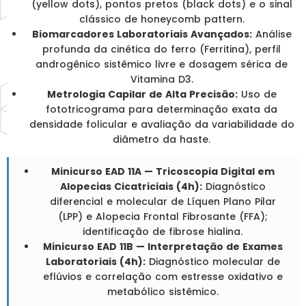
(yellow dots), pontos pretos (black dots) e o sinal
clássico de honeycomb pattern.
Biomarcadores Laboratoriais Avançados:
Análise
profunda da cinética do ferro (Ferritina), perfil
androgênico sistêmico livre e dosagem sérica de
Vitamina D3.
Metrologia Capilar de Alta Precisão:
Uso de
fototricograma para determinação exata da
densidade folicular e avaliação da variabilidade do
diâmetro da haste.
Minicurso EAD 11A — Tricoscopia Digital em
Alopecias Cicatriciais (4h):
Diagnóstico
diferencial e molecular de Líquen Plano Pilar
(LPP) e Alopecia Frontal Fibrosante (FFA);
identificação de fibrose hialina.
Minicurso EAD 11B — Interpretação de Exames
Laboratoriais (4h):
Diagnóstico molecular de
eflúvios e correlação com estresse oxidativo e
metabólico sistêmico.