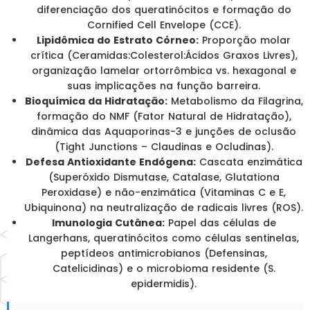
diferenciação dos queratinócitos e formação do
Cornified Cell Envelope (CCE).
Lipidômica do Estrato Córneo:
Proporção molar
crítica (Ceramidas:Colesterol:Ácidos Graxos Livres),
organização lamelar ortorrômbica vs. hexagonal e
suas implicações na função barreira.
Bioquímica da Hidratação:
Metabolismo da Filagrina,
formação do NMF (Fator Natural de Hidratação),
dinâmica das Aquaporinas-3 e junções de oclusão
(Tight Junctions – Claudinas e Ocludinas).
Defesa Antioxidante Endógena:
Cascata enzimática
(Superóxido Dismutase, Catalase, Glutationa
Peroxidase) e não-enzimática (Vitaminas C e E,
Ubiquinona) na neutralização de radicais livres (ROS).
Imunologia Cutânea:
Papel das células de
Langerhans, queratinócitos como células sentinelas,
peptídeos antimicrobianos (Defensinas,
Catelicidinas) e o microbioma residente (S.
epidermidis).