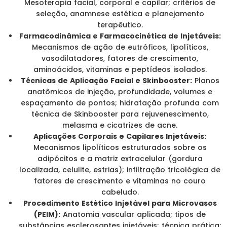
Mesoterapia facial, corporal e capilar; critérios de
seleção, anamnese estética e planejamento
terapêutico.
Farmacodinâmica e Farmacocinética de Injetáveis:
Mecanismos de ação de eutróficos, lipolíticos,
vasodilatadores, fatores de crescimento,
aminoácidos, vitaminas e peptídeos isolados.
Técnicas de Aplicação Facial e Skinbooster:
Planos
anatômicos de injeção, profundidade, volumes e
espaçamento de pontos; hidratação profunda com
técnica de Skinbooster para rejuvenescimento,
melasma e cicatrizes de acne.
Aplicações Corporais e Capilares Injetáveis:
Mecanismos lipolíticos estruturados sobre os
adipócitos e a matriz extracelular (gordura
localizada, celulite, estrias); infiltração tricológica de
fatores de crescimento e vitaminas no couro
cabeludo.
Procedimento Estético Injetável para Microvasos
(PEIM):
Anatomia vascular aplicada; tipos de
substâncias esclerosantes injetáveis; técnica prática: