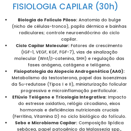
FISIOLOGIA CAPILAR (30h)
Biologia do Folículo Piloso:
Anatomia do bulge
(nicho de células-tronco), papila dérmica e bainhas
radiculares; controle neuroendócrino do ciclo
capilar.
Ciclo Capilar Molecular:
Fatores de crescimento
(IGF-1, VEGF, KGF, FGF-7), vias de sinalização
molecular (Wnt/β-catenina, SHH) e regulação das
fases anágena, catágena e telógena.
Fisiopatologia da Alopecia Androgenética (AAG):
Metabolismo da testosterona, papel das isoenzimas
da 5α-redutase (Tipos I e II), miniaturização folicular
progressiva e microinflamação perifolicular.
Eflúvio Telógeno e Tricologia Integrativa:
Impacto
do estresse oxidativo, relógio circadiano, eixos
hormonais e deficiências nutricionais cruciais
(Ferritina, Vitamina D) no ciclo biológico do folículo.
Sebo e Microbioma Capilar:
Composição lipídica
sebácea, papel patogênico da Malassezia spp.,