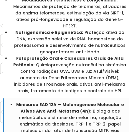
Moduladores Teloméricos e Longevidade:
Mecanismos de proteção de telômeros, ativadores
da enzima telomerase, estimulação da via SIRT-1,
ativos pró-longevidade e regulação do Gene 5-
HTERT.
Nutrigenômica e Epigenética:
Proteção ativa do
DNA, expressão seletiva de RNA, homeostase do
proteassoma e desenvolvimento de nutracêuticos
genoprotetores anti-idade.
Fotoproteção Oral e Clareadores Orais de Alta
Potência:
Quimioprevenção nutracêutica sistêmica
contra radiações UVA, UVB e Luz Azul/Visível;
aumento da Dose Eritematosa Mínima (DEM);
inibidores de tirosinase orais, ativos anti-melasma
orais, tratamento de lentigos e controle de HPI.
Minicurso EAD 12A — Melanogênese Molecular e
Ativos Alvo Anti-Melasma (4h):
Biologia dos
melanócitos e síntese de melanina; regulação
enzimática da tirosinase, TRP-1 e TRP-2; papel
molecular do fator de transcrição MITF; vias