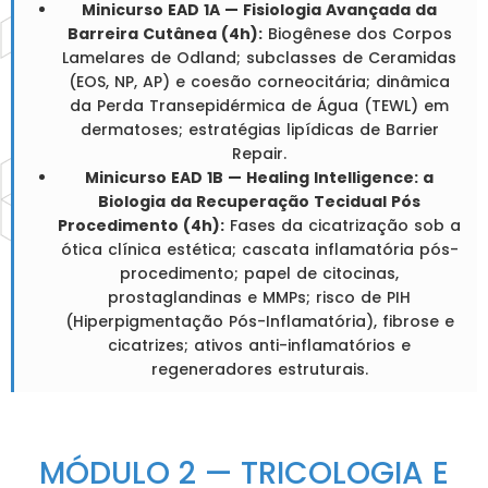
Minicurso EAD 1A — Fisiologia Avançada da
Barreira Cutânea (4h):
Biogênese dos Corpos
Lamelares de Odland; subclasses de Ceramidas
(EOS, NP, AP) e coesão corneocitária; dinâmica
da Perda Transepidérmica de Água (TEWL) em
dermatoses; estratégias lipídicas de Barrier
Repair.
Minicurso EAD 1B — Healing Intelligence: a
Biologia da Recuperação Tecidual Pós
Procedimento (4h):
Fases da cicatrização sob a
ótica clínica estética; cascata inflamatória pós-
procedimento; papel de citocinas,
prostaglandinas e MMPs; risco de PIH
(Hiperpigmentação Pós-Inflamatória), fibrose e
cicatrizes; ativos anti-inflamatórios e
regeneradores estruturais.
MÓDULO 2 — TRICOLOGIA E