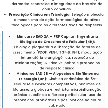
dermatite seborreica e integridade da barreira do
couro cabeludo.
Prescrição Clínica em Tricologia:
Seleção molecular
e mecanismo de ação farmacológico de ativos
tricológicos para os diferentes tipos de alopécias.
Minicurso EAD 2A — PRP Capilar: Engenharia
Biológica do Crescimento Folicular (4h):
Fisiologia plaquetária e liberação de fatores de
crescimento (PDGF, VEGF, TGF-β, IGF); modulação
inflamatória e angiogênica; reversão de
miniaturização; PRP rico vs. pobre e protocolos
de resposta clínica.
Minicurso EAD 2B — Alopecias e Biofilmes na
Tricologia (4h):
Cinética enzimática da 5α-
redutase e inibidores competitivos; biofilmes de
Malassezia globosa e restricta; microinflamação
crônica subclínica e fibrose perifolicular; uso de
prebióticos, probióticos e pós-bióticos no couro
cabeludo.