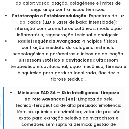
do calor: vasodilatação, colagênese e limites de
segurança contra riscos térmicos.
Fototerapia e Fotobiomodulação:
Espectros de luz
aplicados (LED e Laser de baixa intensidade);
interação com cromóforos cutâneos, modulação
inflamatória, regeneração tecidual e analgesia.
Radiofrequência Avançada:
Princípios físicos,
contração imediata do colágeno, estímulo
neocolagênico e parâmetros clínicos de aplicação.
Ultrassom Estético e Cavitacional:
Ultrassom
terapêutico e cavitacional; ação mecânica, térmica e
bioquímica para gordura localizada, flacidez e
fibrose tecidual.
Minicurso EAD 3A — Skin Intelligence: Limpeza
de Pele Advanced (4h):
Limpeza de pele
técnico-terapêutica de alta precisão; emoliência
térmica, química e enzimática; vetor de pressão
exato para extração seletiva de microcistos e
comedões sem ruptura dérmica; gestão de