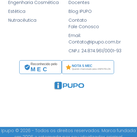
Engenharia Cosmética
Docentes
Estética
Blog IPUPO
Nutracêutica
Contato
Fale Conosco
Email:
Contato@ipupo.com.br
CNPJ: 24.874.961/0001-93
Reconhecido pelo
NOTA 5 MEC
MEC
Quando chancelado pela UNIFATELOS
Ipupo © 2026 - Todos os direitos reservados. Marca fundada
em 2006 e retomada por seu idealizador original.