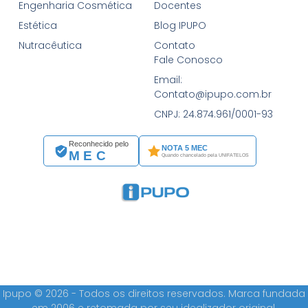
Engenharia Cosmética
Docentes
Estética
Blog IPUPO
Nutracêutica
Contato
Fale Conosco
Email:
Contato@ipupo.com.br
CNPJ: 24.874.961/0001-93
Reconhecido pelo
NOTA 5 MEC
MEC
Quando chancelado pela UNIFATELOS
Ipupo © 2026 - Todos os direitos reservados. Marca fundada
em 2006 e retomada por seu idealizador original.