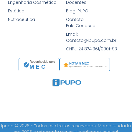
Engenharia Cosmética
Docentes
Estética
Blog IPUPO
Nutracêutica
Contato
Fale Conosco
Email:
Contato@ipupo.com.br
CNPJ: 24.874.961/0001-93
Reconhecido pelo
NOTA 5 MEC
MEC
Quando chancelado pela UNIFATELOS
Ipupo © 2026 - Todos os direitos reservados. Marca fundada
em 2006 e retomada por seu idealizador original.