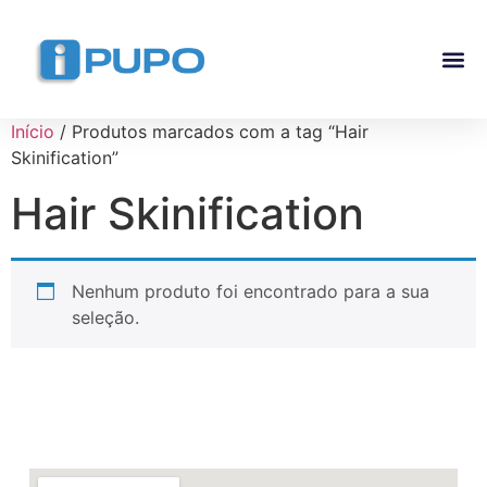
Pós-G
Curso Ma
Curso I
Início
/ Produtos marcados com a tag “Hair
Skinification”
Hair Skinification
Nenhum produto foi encontrado para a sua
seleção.