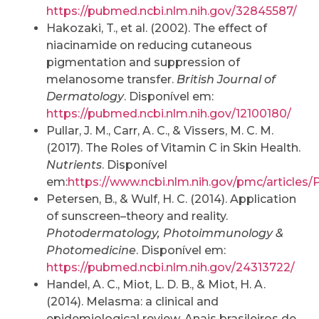
https://pubmed.ncbi.nlm.nih.gov/32845587/
Hakozaki, T., et al. (2002). The effect of
niacinamide on reducing cutaneous
pigmentation and suppression of
melanosome transfer.
British Journal of
Dermatology
. Disponível em:
https://pubmed.ncbi.nlm.nih.gov/12100180/
Pullar, J. M., Carr, A. C., & Vissers, M. C. M.
(2017). The Roles of Vitamin C in Skin Health.
Nutrients
. Disponível
em:
https://www.ncbi.nlm.nih.gov/pmc/article
Petersen, B., & Wulf, H. C. (2014). Application
of sunscreen–theory and reality.
Photodermatology, Photoimmunology &
Photomedicine
. Disponível em:
https://pubmed.ncbi.nlm.nih.gov/24313722/
Handel, A. C., Miot, L. D. B., & Miot, H. A.
(2014). Melasma: a clinical and
epidemiological review. Anais brasileiros de