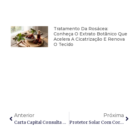
Tratamento Da Rosácea:
Conheça O Extrato Botânico Que
Acelera A Cicatrização E Renova
O Tecido
Anterior
Próxima
Carta Capital Consulta Dr. Maurizio Pupo Para Apontar Os Melhores Suplementos Para A Imunidade Nos Dias Frios
Protetor Solar Com Cor Protege Mais Contra O Melasma?