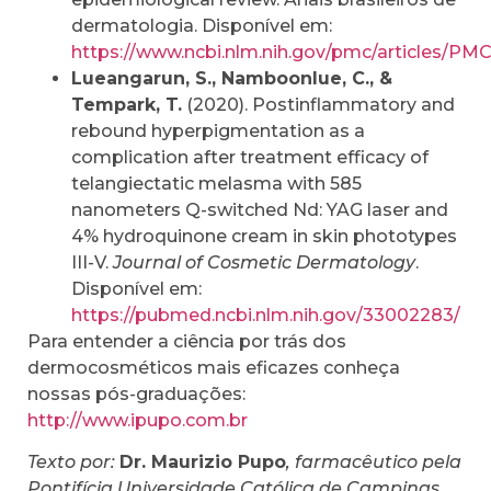
dermatologia. Disponível em:
https://www.ncbi.nlm.nih.gov/pmc/articles/PM
Lueangarun, S., Namboonlue, C., &
Tempark, T.
(2020). Postinflammatory and
rebound hyperpigmentation as a
complication after treatment efficacy of
telangiectatic melasma with 585
nanometers Q-switched Nd: YAG laser and
4% hydroquinone cream in skin phototypes
III-V.
Journal of Cosmetic Dermatology
.
Disponível em:
https://pubmed.ncbi.nlm.nih.gov/33002283/
Para entender a ciência por trás dos
dermocosméticos mais eficazes conheça
nossas pós-graduações:
http://www.ipupo.com.br
Texto por:
Dr. Maurizio Pupo
, farmacêutico pela
Pontifícia Universidade Católica de Campinas,