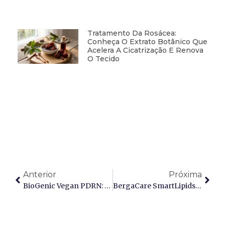
Tratamento Da Rosácea:
Conheça O Extrato Botânico Que
Acelera A Cicatrização E Renova
O Tecido
Anterior
Próxima
BioGenic Vegan PDRN: O DNA Vegetal (Sodium DNA) De Alta Performance Para Regeneração Celular E Rejuvenescimento
BergaCare SmartLipids Bakuchiol: O Rejuvenescedor De Alta Performance Com Tecnologia De Entrega Avançada