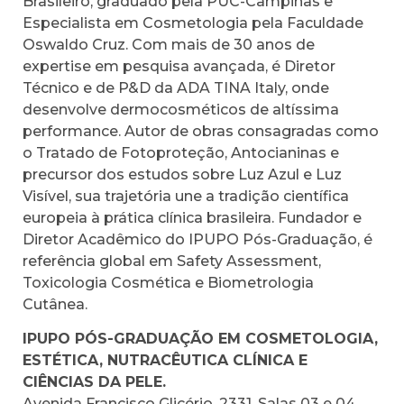
Brasileiro, graduado pela PUC-Campinas e
Especialista em Cosmetologia pela Faculdade
Oswaldo Cruz. Com mais de 30 anos de
expertise em pesquisa avançada, é Diretor
Técnico e de P&D da ADA TINA Italy, onde
desenvolve dermocosméticos de altíssima
performance. Autor de obras consagradas como
o Tratado de Fotoproteção, Antocianinas e
precursor dos estudos sobre Luz Azul e Luz
Visível, sua trajetória une a tradição científica
europeia à prática clínica brasileira. Fundador e
Diretor Acadêmico do IPUPO Pós-Graduação, é
referência global em Safety Assessment,
Toxicologia Cosmética e Biometrologia
Cutânea.
IPUPO PÓS-GRADUAÇÃO EM COSMETOLOGIA,
ESTÉTICA, NUTRACÊUTICA CLÍNICA E
CIÊNCIAS DA PELE.
Avenida Francisco Glicério, 2331. Salas 03 e 04,