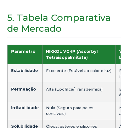
5. Tabela Comparativa
de Mercado
Parâmetro
NIKKOL VC-IP (Ascorbyl
Vit
Tetraisopalmitate)
L-A
Estabilidade
Excelente (Estável ao calor e luz)
Baix
fórm
Permeação
Alta (Lipofílica/Transdérmica)
Baix
ácid
Irritabilidade
Nula (Seguro para peles
Mode
sensíveis)
ardê
Solubilidade
Óleos, ésteres e silicones
Águ