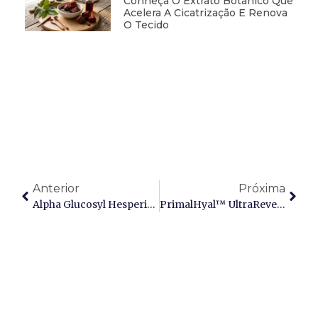
Conheça O Extrato Botânico Que
Acelera A Cicatrização E Renova
O Tecido
Anterior
Próxima
Alpha Glucosyl Hesperidin (AG-Hesperidin) Vs. Hesperidina Pura: A Revolução Na Biodisponibilidade De Flavonoides Cítricos
PrimalHyal™ UltraReverse: Ácido Hialurônico Epigenético De < 3 KDa Para Reversão Da Idade Biológica E Longevidade Cutânea